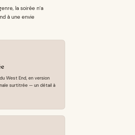
nre, la soirée n’a
ond à une envie
ée
du West End, en version
nale surtitrée — un détail à