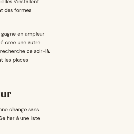
les s’installent
ent des formes
gagne en ampleur
ité crée une autre
recherche ce soir-là.
nt les places
our
sienne change sans
e fier à une liste