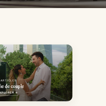
 ARTICLES
ie de couple
XPLORER →