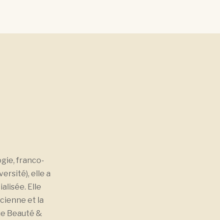
ogie, franco-
ersité), elle a
lisée. Elle
icienne et la
que Beauté &