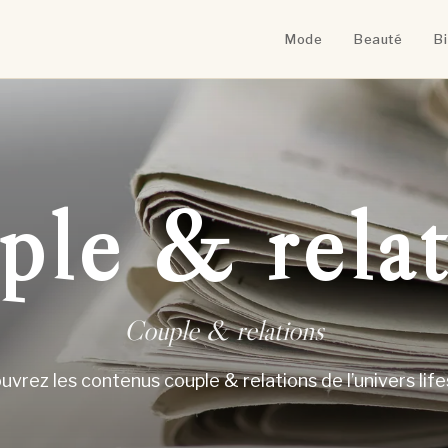
Mode
Beauté
B
ple & relat
Couple & relations
vrez les contenus couple & relations de l’univers life