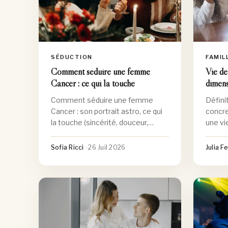
SÉDUCTION
FAMIL
Comment séduire une femme
Vie de 
Cancer : ce qui la touche
dimensi
Comment séduire une femme
Défini
Cancer : son portrait astro, ce qui
concret
la touche (sincérité, douceur,
une vie
sécurité) et les erreurs à éviter,
delà d
dans le respect.
Sofia Ricci
·
26 Juil 2026
Julia F