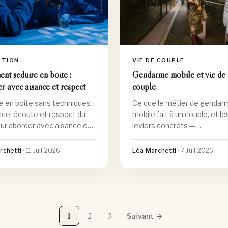
CTION
VIE DE COUPLE
t séduire en boîte :
Gendarme mobile et vie de
r avec aisance et respect
couple
e en boîte sans techniques :
Ce que le métier de gendar
ce, écoute et respect du
mobile fait à un couple, et le
ur aborder avec aisance et
leviers concrets —
 vraiment.
communication, autonomie, 
— pour tenir le lien malgré
rchetti
·
11 Juil 2026
Léa Marchetti
·
7 Juil 2026
l'absence.
1
2
3
Suivant →