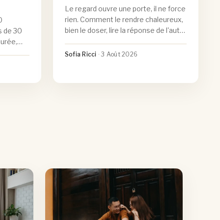
Le regard ouvre une porte, il ne force
rien. Comment le rendre chaleureux,
0
bien le doser, lire la réponse de l'autre
s de 30
et oser le contact même quand on
durée,
est timide.
, idées
Sofia Ricci
·
3 Août 2026
lti-âges
lent
tes.