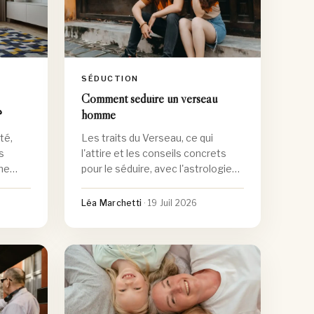
SÉDUCTION
Comment seduire un verseau
homme
?
Les traits du Verseau, ce qui
té,
l'attire et les conseils concrets
s
pour le séduire, avec l'astrologie
une
comme éclairage ludique.
france,
Léa Marchetti
·
19 Juil 2026