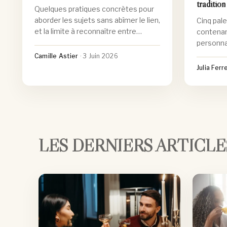
tradition
Quelques pratiques concrètes pour
aborder les sujets sans abîmer le lien,
Cinq pale
et la limite à reconnaître entre
contenan
dialogue et désaccord profond dans
personna
la communication du couple.
et conse
Camille Astier
·
3 Juin 2026
de baptê
Julia Ferr
LES DERNIERS ARTICLE