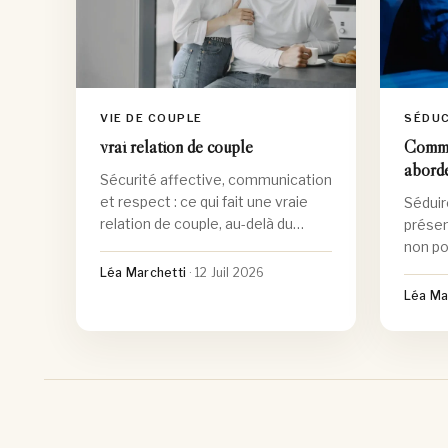
VIE DE COUPLE
SÉDU
vrai relation de couple
Commen
aborde
Sécurité affective, communication
et respect : ce qui fait une vraie
Séduir
relation de couple, au-delà du
présen
mythe de la passion parfaite.
non po
plaire
Léa Marchetti
·
12 Juil 2026
Léa Ma