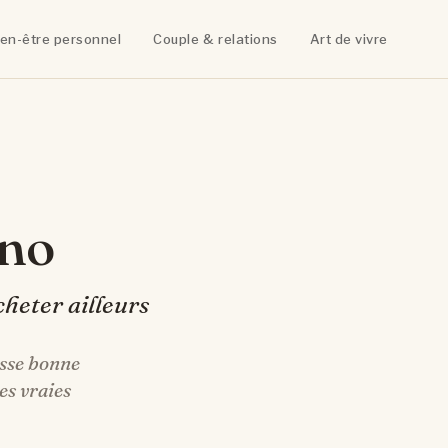
ien-être personnel
Couple & relations
Art de vivre
ano
cheter ailleurs
usse bonne
es vraies