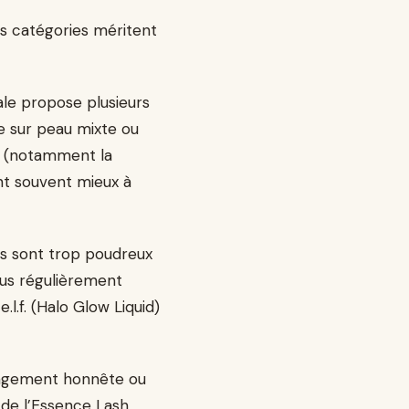
s catégories méritent
pale propose plusieurs
ue sur peau mixte ou
X (notamment la
nt souvent mieux à
es sont trop poudreux
lus régulièrement
.l.f. (Halo Glow Liquid)
longement honnête ou
 de l’Essence Lash