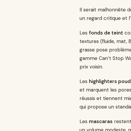
Il serait malhonnête 
un regard critique et
Les
fonds de teint
con
textures (fluide, mat,
grasse pose problème 
gamme Can’t Stop Won
prix voisin.
Les
highlighters poud
et marquent les pores
réussis et tiennent mieu
qui propose un standar
Les
mascaras
restent
un volume modeste, ma