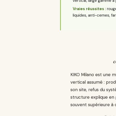
vertical, large gamme à 
Vraies réussites
: roug
liquides, anti-cernes, fa
c
KIKO Milano est une ma
vertical assumé : prod
son site, refus du sy
structure explique en 
souvent supérieure à 