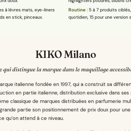
prix doux.
highlighters poudres, blushs c
es à lèvres mats, eye-liners
Routine
: 5 à 7 produits ciblés
rds en stick, pinceaux.
quotidien, 15 pour une version s
KIKO Milano
e qui distingue la marque dans le maquillage accessib
rque italienne fondée en 1997, qui a construit sa différ
uction en partie italienne, distribution exclusive dans se
stème classique de marques distribuées en parfumerie mu
grande partie son positionnement de prix doux pour une q
ce qu’on attend à ce niveau.