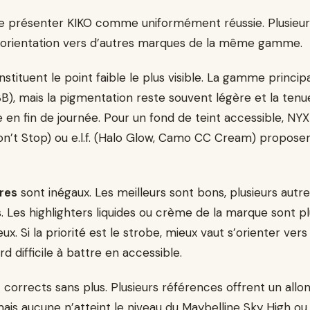
de présenter KIKO comme uniformément réussie. Plusieur
 l’orientation vers d’autres marques de la même gamme.
stituent le point faible le plus visible. La gamme princi
 BB), mais la pigmentation reste souvent légère et la ten
en fin de journée. Pour un fond de teint accessible, NY
’t Stop) ou e.l.f. (Halo Glow, Camo CC Cream) propose
res
sont inégaux. Les meilleurs sont bons, plusieurs autr
. Les highlighters liquides ou crème de la marque sont p
x. Si la priorité est le strobe, mieux vaut s’orienter vers e
d difficile à battre en accessible.
 corrects sans plus. Plusieurs références offrent un al
is aucune n’atteint le niveau du Maybelline Sky High ou