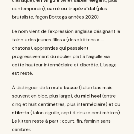
classique),
en virgule
(effet sablier élégant, plus
contemporain),
carré ou trapézoïdal
(plus
brutaliste, façon Bottega années 2020).
Le nom vient de l’expression anglaise désignant le
talon « des jeunes filles » (des « kittens » —
chatons), apprenties qui passaient
progressivement du soulier plat à l’aiguille via
cette hauteur intermédiaire et discrète. L’usage
est resté.
À distinguer de la
mule basse
(talon bas mais
souvent en bloc, plus large), du
mid heel
(entre
cinq et huit centimètres, plus intermédiaire) et du
stiletto
(talon aiguille, sept à douze centimètres).
Le kitten reste à part : court, fin, féminin sans
cambrer.