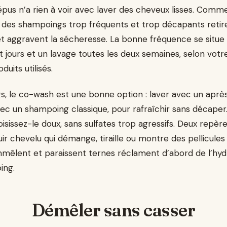
pus n’a rien à voir avec laver des cheveux lisses. Comm
s, des shampoings trop fréquents et trop décapants retir
t aggravent la sécheresse. La bonne fréquence se situe 
t jours et un lavage toutes les deux semaines, selon votre 
duits utilisés.
s, le co-wash est une bonne option : laver avec un apr
ec un shampoing classique, pour rafraîchir sans décaper.
isissez-le doux, sans sulfates trop agressifs. Deux repèr
cuir chevelu qui démange, tiraille ou montre des pellicule
mmêlent et paraissent ternes réclament d’abord de l’hydr
ing.
Démêler sans casser