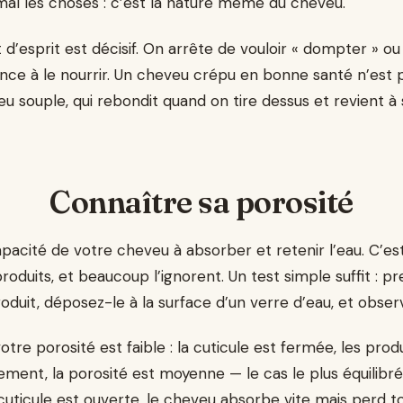
mal les choses : c’est la nature même du cheveu.
’esprit est décisif. On arrête de vouloir « dompter » ou «
e à le nourrir. Un cheveu crépu en bonne santé n’est p
eu souple, qui rebondit quand on tire dessus et revient à 
Connaître sa porosité
apacité de votre cheveu à absorber et retenir l’eau. C’est
 produits, et beaucoup l’ignorent. Un test simple suffit : 
oduit, déposez-le à la surface d’un verre d’eau, et obse
votre porosité est faible : la cuticule est fermée, les prod
tement, la porosité est moyenne — le cas le plus équilibré. S
a cuticule est ouverte, le cheveu absorbe vite mais perd to